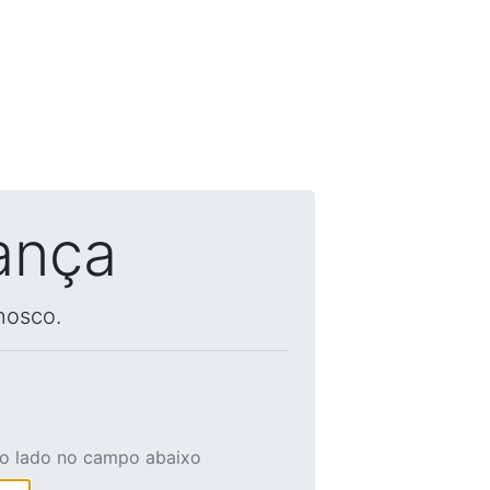
ança
nosco.
ao lado no campo abaixo