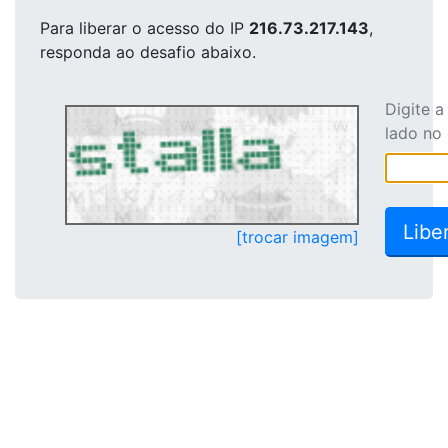
Para liberar o acesso
do IP
216.73.217.143
,
responda ao desafio abaixo.
Digite 
lado no
[trocar imagem]