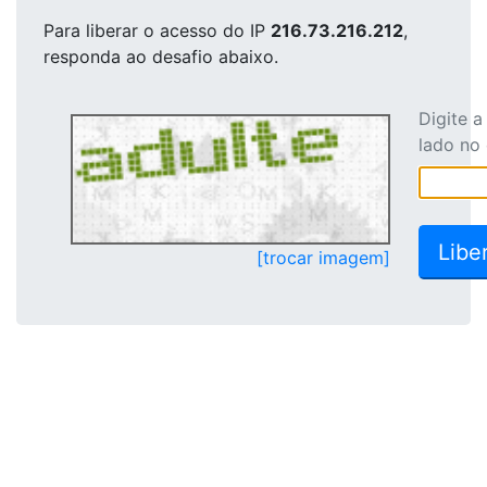
Para liberar o acesso
do IP
216.73.216.212
,
responda ao desafio abaixo.
Digite 
lado no
[trocar imagem]