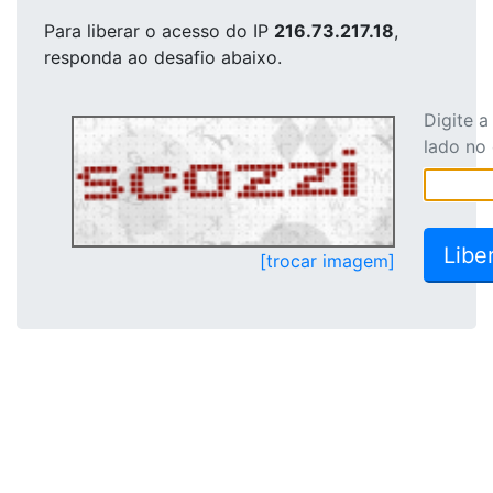
Para liberar o acesso
do IP
216.73.217.18
,
responda ao desafio abaixo.
Digite 
lado no
[trocar imagem]