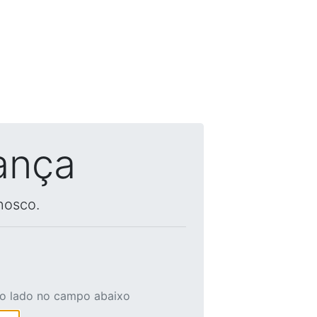
ança
nosco.
ao lado no campo abaixo