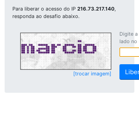
Para liberar o acesso
do IP
216.73.217.140
,
responda ao desafio abaixo.
Digite 
lado no
[trocar imagem]