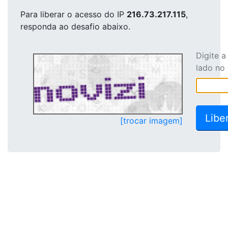
Para liberar o acesso
do IP
216.73.217.115
,
responda ao desafio abaixo.
Digite 
lado no
[trocar imagem]