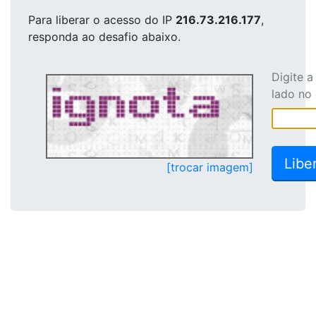
Para liberar o acesso
do IP
216.73.216.177
,
responda ao desafio abaixo.
Digite 
lado no
[trocar imagem]