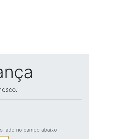
ança
nosco.
ao lado no campo abaixo