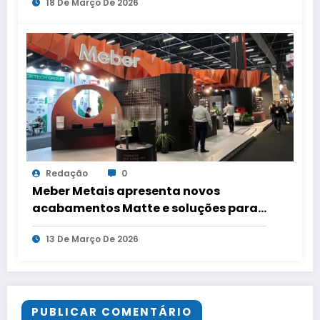
18 De Março De 2026
tarifas de água
Redação
0
Meber Metais apresenta novos
acabamentos Matte e soluções para
cozinha na Expo Revestir 2026
13 De Março De 2026
PUBLICAR COMENTÁRIO