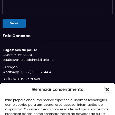
Fale Conosco
Sugestões de pauta:
Rossana Henriques
pautas@mercadoimobiliario.net
Redação:
WhatsApp.: (55 21) 99662-4414
POLÍTICA DE PRIVACIDADE
Siga-nos no Bloglovin
Gerenciar consentimento
Categorias
Para proporcionar uma melhor experiência, usamos tecnologias
como cookies para armazenar e/ou acessar informações do
dispositivo. O consentimento com essas tecnologias nos permite
Crédito
processar dados como comportamento da navegação ou IDs