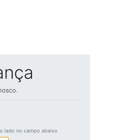
ança
nosco.
ao lado no campo abaixo