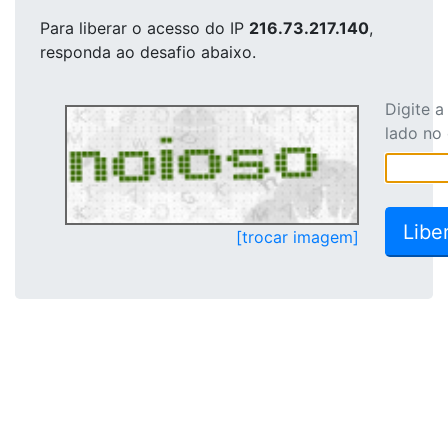
Para liberar o acesso
do IP
216.73.217.140
,
responda ao desafio abaixo.
Digite 
lado no
[trocar imagem]