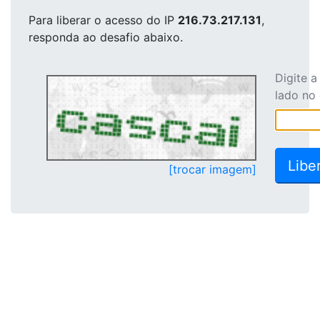
Para liberar o acesso
do IP
216.73.217.131
,
responda ao desafio abaixo.
Digite 
lado no
[trocar imagem]