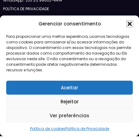
WhatsApp.: (55 21) 99662-4414
POLÍTICA DE PRIVACIDADE
Siga-nos no Bloglovin
Gerenciar consentimento
Categorias
Para proporcionar uma melhor experiência, usamos tecnologias
como cookies para armazenar e/ou acessar informações do
Crédito
dispositivo. O consentimento com essas tecnologias nos permite
Design
processar dados como comportamento da navegação ou IDs
exclusivos neste site. O não consentimento ou a revogação do
JBFM
consentimento pode afetar negativamente determinados
Lançamentos
recursos e funções.
Mercado
Morar
Negócios
Aceitar
Notícias
Vídeos
Rejeitar
Ver preferências
Mercado
Lançamentos
Crédito
Negócios
Morar
Design
Política de cookies
Política de Privacidade
Mercado Imobiliário
Quadratto
| Powered By
SpiceThemes