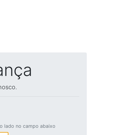
ança
nosco.
ao lado no campo abaixo