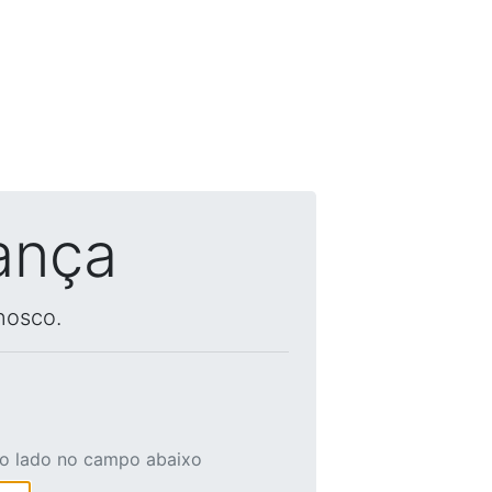
ança
nosco.
ao lado no campo abaixo