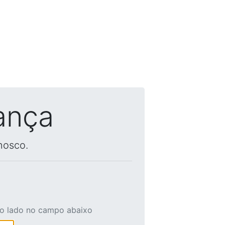
ança
nosco.
ao lado no campo abaixo