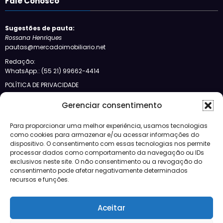
Fale Conosco
Sugestões de pauta:
Rossana Henriques
pautas@mercadoimobiliario.net
Redação:
WhatsApp.: (55 21) 99662-4414
POLÍTICA DE PRIVACIDADE
Siga-nos no Bloglovin
Gerenciar consentimento
Categorias
Para proporcionar uma melhor experiência, usamos tecnologias
como cookies para armazenar e/ou acessar informações do
dispositivo. O consentimento com essas tecnologias nos permite
Crédito
processar dados como comportamento da navegação ou IDs
Design
exclusivos neste site. O não consentimento ou a revogação do
JBFM
consentimento pode afetar negativamente determinados
Lançamentos
recursos e funções.
Mercado
Morar
Negócios
Aceitar
Notícias