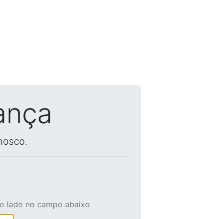
ança
nosco.
ao lado no campo abaixo