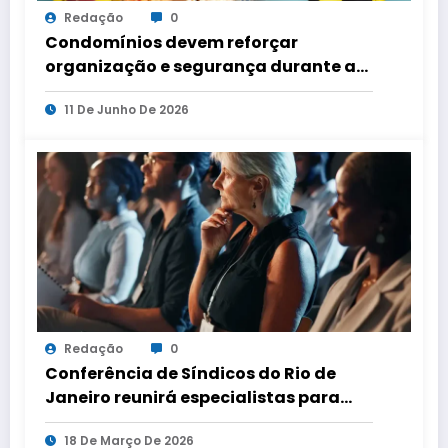
Redação
0
Condomínios devem reforçar
organização e segurança durante a
Copa do Mundo
11 De Junho De 2026
Redação
0
Conferência de Síndicos do Rio de
Janeiro reunirá especialistas para
debater segurança, mobilidade e
18 De Março De 2026
tarifas de água