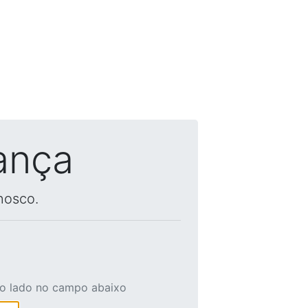
ança
nosco.
ao lado no campo abaixo