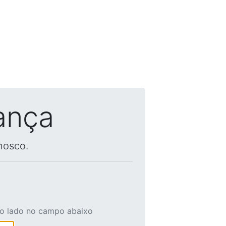
ança
nosco.
ao lado no campo abaixo