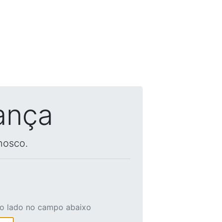
ança
nosco.
ao lado no campo abaixo