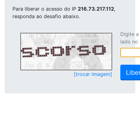
Para liberar o acesso
do IP
216.73.217.112
,
responda ao desafio abaixo.
Digite 
lado no
[trocar imagem]