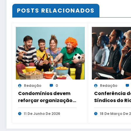
POSTS RELACIONADOS
Redação
0
Redação
Condomínios devem
Conferência d
reforçar organização e
Síndicos do Ri
segurança durante a
Janeiro reunir
Copa do Mundo
11 De Junho De 2026
especialistas 
18 De Março De 
debater segur
mobilidade e t