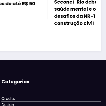
Seconci-Rio debate
saúde mental e os novos
desafios da NR-1 na
Louren
construção civil
partic
de Arqu
Projeto
Florian
Categorias
Crédito