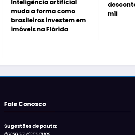
rtificial
descontos de até R$ 50
a como
mil
nvestem em
órida
Fale Conosco
Sugestões de pauta: