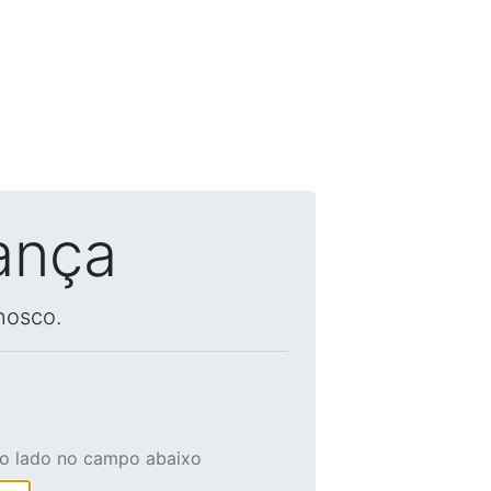
ança
nosco.
ao lado no campo abaixo