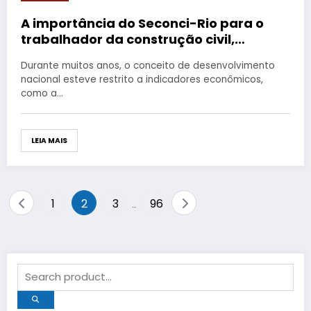
A importância do Seconci-Rio para o
trabalhador da construção civil,
empresas e sociedade
Durante muitos anos, o conceito de desenvolvimento
nacional esteve restrito a indicadores econômicos,
como a…
LEIA MAIS
Paginação
1
2
3
96
…
de
posts