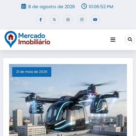
Pular
8 de agosto de 2026
10:06:53 PM
para
o
conteúdo
21 de maio de 2026