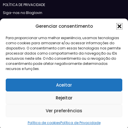
POLÍTICA DE PRIVACIDADE
Siga-nos no Bloglovin
Categorias
Gerenciar consentimento
Para proporcionar uma melhor experiência, usamos tecnologias
Crédito
como cookies para armazenar e/ou acessar informações do
Design
dispositivo. O consentimento com essas tecnologias nos permite
JBFM
processar dados como comportamento da navegação ou IDs
Lançamentos
exclusivos neste site. O não consentimento ou a revogação do
Mercado
consentimento pode afetar negativamente determinados
Morar
recursos e funções.
Negócios
Notícias
Aceitar
Vídeos
Rejeitar
Mercado
Lançamentos
Crédito
Negócios
Morar
Ver preferências
Design
Mercado Imobiliário
Quadratto
| Powered By
SpiceThemes
Política de cookies
Política de Privacidade