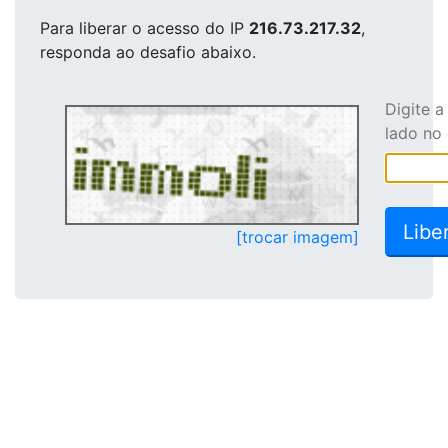
Para liberar o acesso
do IP
216.73.217.32
,
responda ao desafio abaixo.
Digite 
lado no
[trocar imagem]