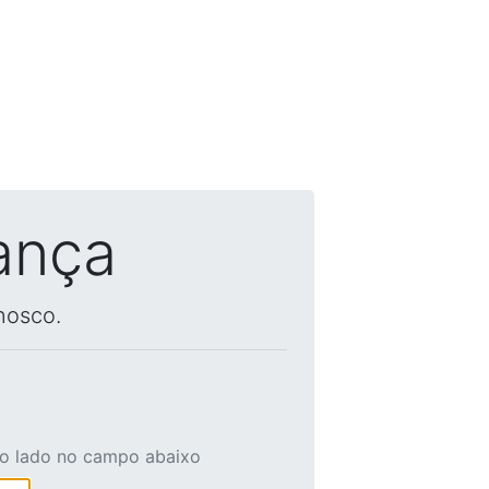
ança
nosco.
ao lado no campo abaixo