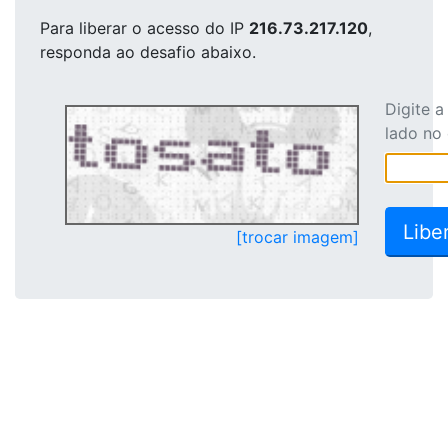
Para liberar o acesso
do IP
216.73.217.120
,
responda ao desafio abaixo.
Digite 
lado no
[trocar imagem]