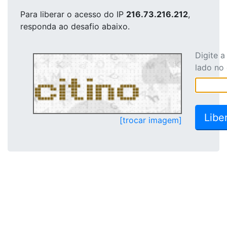
Para liberar o acesso
do IP
216.73.216.212
,
responda ao desafio abaixo.
Digite 
lado no
[trocar imagem]