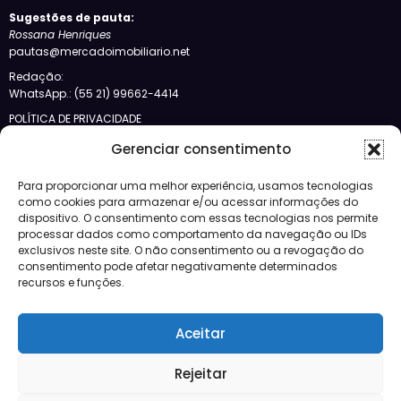
Sugestões de pauta:
Rossana Henriques
pautas@mercadoimobiliario.net
Redação:
WhatsApp.: (55 21) 99662-4414
POLÍTICA DE PRIVACIDADE
Siga-nos no Bloglovin
Gerenciar consentimento
Categorias
Para proporcionar uma melhor experiência, usamos tecnologias
como cookies para armazenar e/ou acessar informações do
dispositivo. O consentimento com essas tecnologias nos permite
Crédito
processar dados como comportamento da navegação ou IDs
Design
exclusivos neste site. O não consentimento ou a revogação do
JBFM
consentimento pode afetar negativamente determinados
Lançamentos
recursos e funções.
Mercado
Morar
Aceitar
Negócios
Notícias
Vídeos
Rejeitar