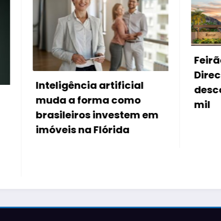
Feirão de imóveis d
Direcional e Riva of
ncia artificial
descontos de até R
 forma como
mil
iros investem em
 na Flórida