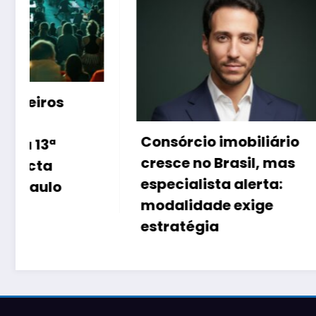
Inteligê
Consórcio imobiliário
muda a
cresce no Brasil, mas
brasile
especialista alerta:
imóveis
modalidade exige
estratégia