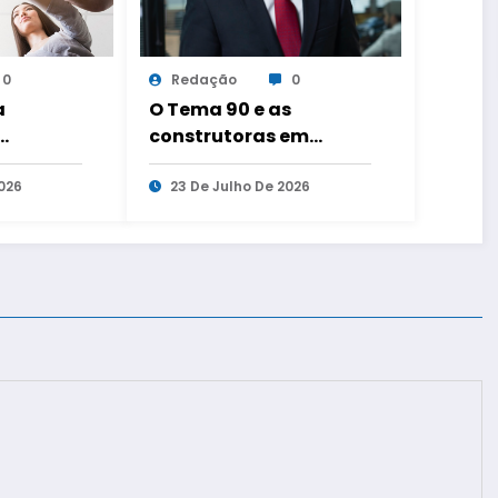
0
Redação
0
a
O Tema 90 e as
construtoras em
abalho
recuperação judicial
 três
026
23 De Julho De 2026