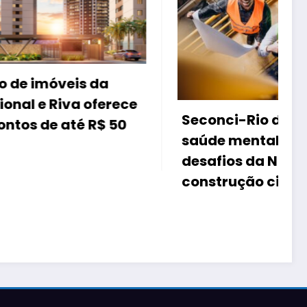
a
erece
Seconci-Rio debate
$ 50
saúde mental e os novos
desafios da NR-1 na
construção civil
d
F