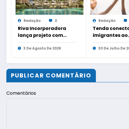
Redação
0
Redação
Riva Incorporadora
Tenda conect
lança projeto com
imigrantes ao
quatro condomínios
mercado de tr
no Andaraí
3 De Agosto De 2026
com evento em
30 De Julho De 2
capitais
PUBLICAR COMENTÁRIO
Comentários