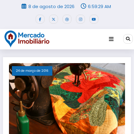
Pular
8 de agosto de 2026
6:59:29 AM
para
o
conteúdo
24 de março de 2016