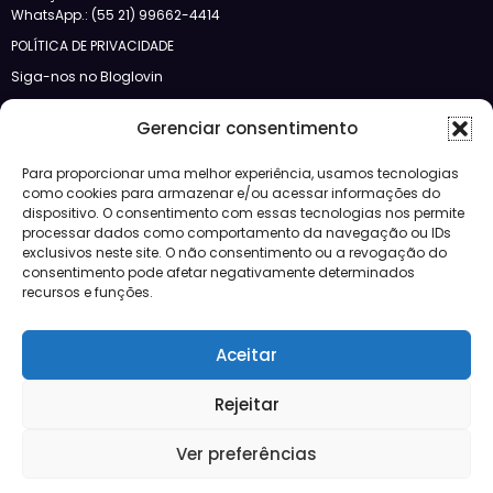
WhatsApp.: (55 21) 99662-4414
POLÍTICA DE PRIVACIDADE
Siga-nos no Bloglovin
Categorias
Gerenciar consentimento
Para proporcionar uma melhor experiência, usamos tecnologias
Crédito
como cookies para armazenar e/ou acessar informações do
Design
dispositivo. O consentimento com essas tecnologias nos permite
JBFM
processar dados como comportamento da navegação ou IDs
Lançamentos
exclusivos neste site. O não consentimento ou a revogação do
Mercado
consentimento pode afetar negativamente determinados
Morar
recursos e funções.
Negócios
Notícias
Aceitar
Vídeos
Rejeitar
Mercado
Lançamentos
Crédito
Negócios
Morar
Ver preferências
Design