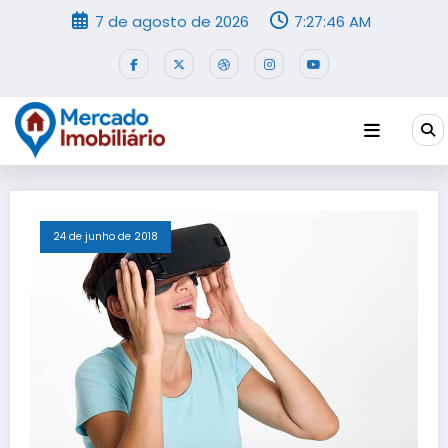
Pular
7 de agosto de 2026
7:27:46 AM
para
o
conteúdo
24 de junho de 2018