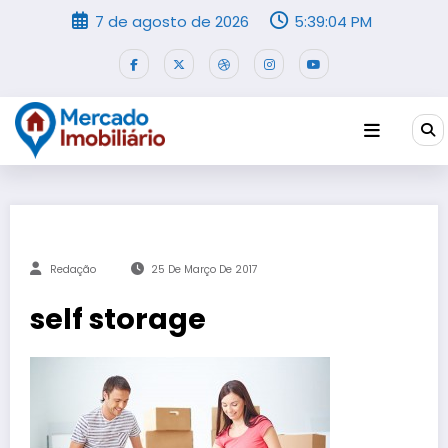
Pular
7 de agosto de 2026
5:39:04 PM
para
o
conteúdo
Redação
25 De Março De 2017
self storage