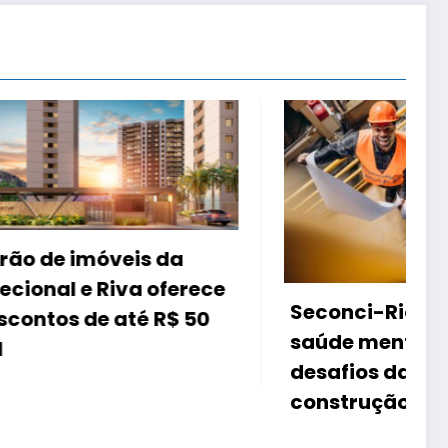
a
ferece
Seconci-Rio debate
$ 50
saúde mental e os novos
desafios da NR-1 na
construção civil