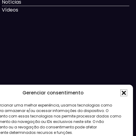
Notícias
Vídeos
Gerenciar consentimento
rcionar uma melhor experiência, usamos tecnologias como
ra armazenar e/ou acessar informações do dispositivo. O
ento com essas tecnologias nos permite processar dados como
nto da navegação ou IDs exclusivos neste site. O não
nto ou a revogação do consentimento pode afetar
nte determinados recursos e funções.