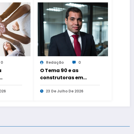
0
Redação
0
a
O Tema 90 e as
construtoras em
abalho
recuperação judicial
 três
026
23 De Julho De 2026