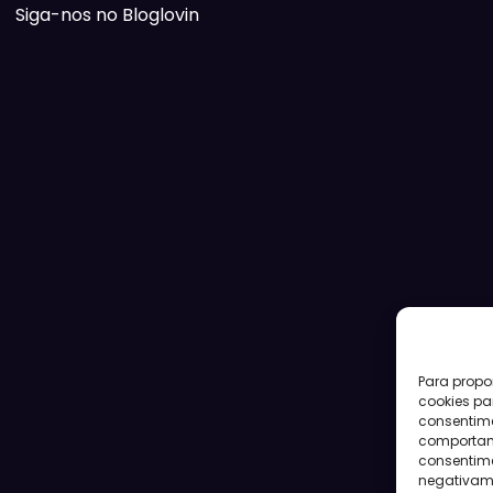
Siga-nos no Bloglovin
Para propo
cookies pa
consentim
comportame
consentime
negativame