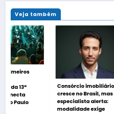
Veja também
Inteligê
Consórcio imobiliário
muda a
cresce no Brasil, mas
brasile
especialista alerta:
imóveis
modalidade exige