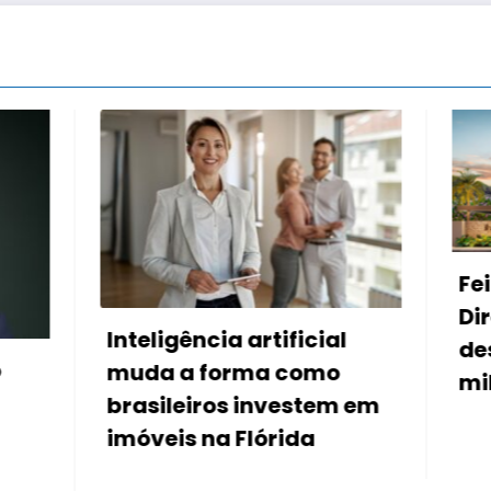
Feirão de imóveis d
Direcional e Riva o
ncia artificial
descontos de até R
 forma como
mil
iros investem em
 na Flórida