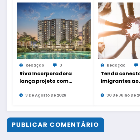
Redação
0
Redação
Riva Incorporadora
Tenda conect
lança projeto com
imigrantes ao
quatro condomínios
mercado de tr
no Andaraí
3 De Agosto De 2026
com evento em
30 De Julho De 2
capitais
PUBLICAR COMENTÁRIO