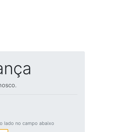
ança
nosco.
ao lado no campo abaixo