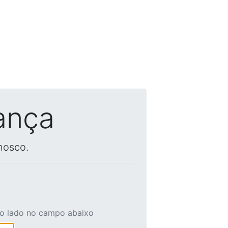
ança
nosco.
ao lado no campo abaixo