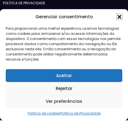
POLÍTICA DE PRIVACIDADE
Siga-nos no Bloglovin
Gerenciar consentimento
Categorias
Para proporcionar uma melhor experiência, usamos tecnologias
como cookies para armazenar e/ou acessar informações do
Crédito
dispositivo. O consentimento com essas tecnologias nos permite
Design
processar dados como comportamento da navegação ou IDs
exclusivos neste site. O não consentimento ou a revogação do
JBFM
consentimento pode afetar negativamente determinados
Lançamentos
recursos e funções.
Mercado
Morar
Negócios
Aceitar
Notícias
Vídeos
Rejeitar
Ver preferências
Mercado
Lançamentos
Crédito
Negócios
Morar
Design
Política de cookies
Política de Privacidade
Mercado Imobiliário
Quadratto
| Powered By
SpiceThemes