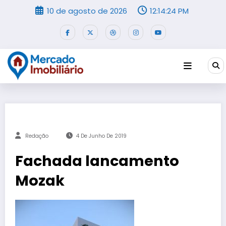
Pular
10 de agosto de 2026
12:14:24 PM
para
o
conteúdo
Redação
4 De Junho De 2019
Fachada lancamento
Mozak