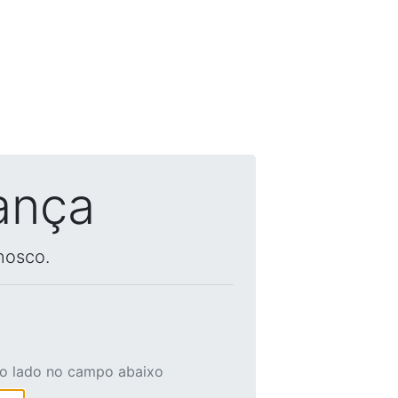
ança
nosco.
ao lado no campo abaixo