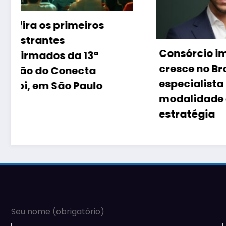
Inteli
Consórcio imobiliário
muda
cresce no Brasil, mas
brasi
especialista alerta:
imóve
modalidade exige
estratégia
Seu nome (obrigatório)