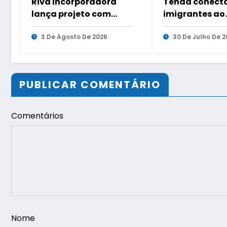
Riva Incorporadora
Tenda conect
lança projeto com
imigrantes ao
quatro condomínios
mercado de tr
no Andaraí
3 De Agosto De 2026
com evento em
30 De Julho De 2
capitais
PUBLICAR COMENTÁRIO
Comentários
Nome