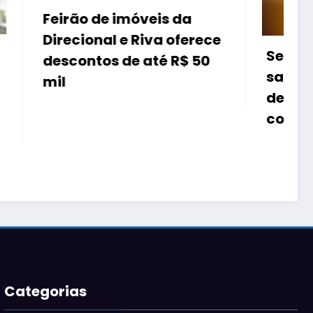
 da
oferece
Seconci-Rio debate
R$ 50
saúde mental e os novos
desafios da NR-1 na
construção civil
Categorias