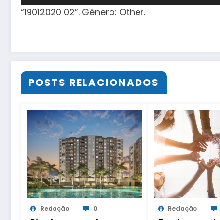
de
“19012020 02”. Gênero: Other.
áudio
POSTS RELACIONADOS
Redação
0
Redação