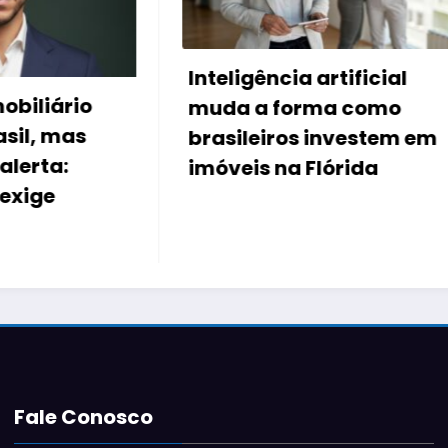
Feirão de imóveis
Direcional e Riva 
gência artificial
descontos de até 
 a forma como
mil
leiros investem em
is na Flórida
Fale Conosco