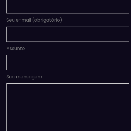
Seu e-mail (obrigatório)
Assunto
Sua mensagem