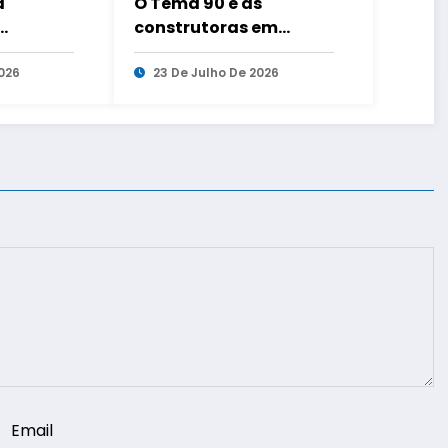
a
O Tema 90 e as
construtoras em
abalho
recuperação judicial
 três
026
23 De Julho De 2026
Email