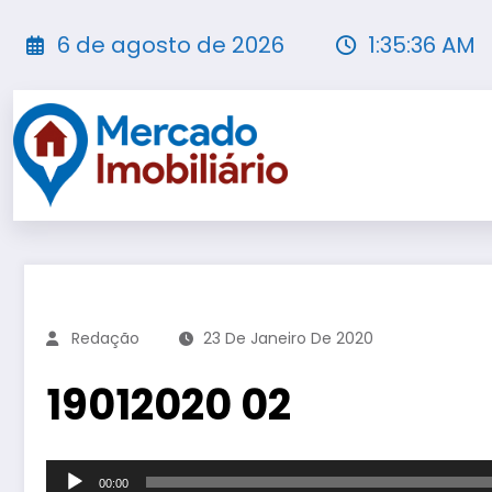
Pular
para
6 de agosto de 2026
1:35:37 AM
o
conteúdo
Redação
23 De Janeiro De 2020
19012020 02
Tocador
00:00