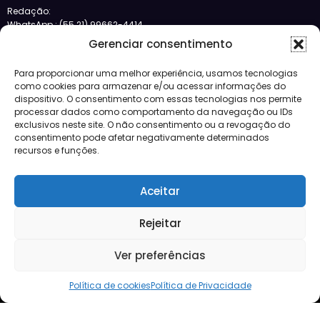
Redação:
WhatsApp.: (55 21) 99662-4414
Gerenciar consentimento
POLÍTICA DE PRIVACIDADE
Siga-nos no Bloglovin
Para proporcionar uma melhor experiência, usamos tecnologias
como cookies para armazenar e/ou acessar informações do
Categorias
dispositivo. O consentimento com essas tecnologias nos permite
processar dados como comportamento da navegação ou IDs
exclusivos neste site. O não consentimento ou a revogação do
Crédito
consentimento pode afetar negativamente determinados
Design
recursos e funções.
JBFM
Lançamentos
Aceitar
Mercado
Morar
Negócios
Rejeitar
Notícias
Vídeos
Ver preferências
Política de cookies
Política de Privacidade
Mercado
Lançamentos
Crédito
Negócios
Morar
Design