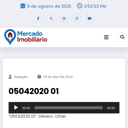
Pular
9 de agosto de 2026
3:52:53 PM
para
o
conteúdo
Redação
20 De Abril De 2020
05042020 01
Tocador
00:00
00:00
de
áudio
“05042020 01”. Gênero: Other.