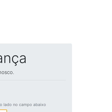
ança
nosco.
ao lado no campo abaixo