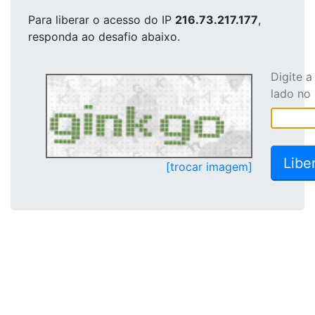
Para liberar o acesso
do IP
216.73.217.177
,
responda ao desafio abaixo.
Digite 
lado no
[trocar imagem]