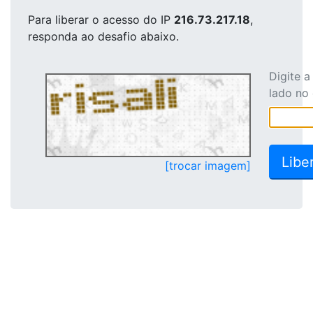
Para liberar o acesso
do IP
216.73.217.18
,
responda ao desafio abaixo.
Digite 
lado no
[trocar imagem]