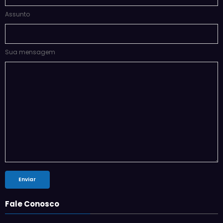
Sua mensagem
Fale Conosco
Sugestões de pauta:
Rossana Henriques
pautas@mercadoimobiliario.net