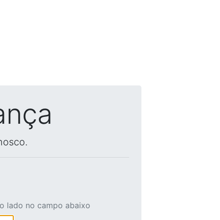
ança
nosco.
ao lado no campo abaixo